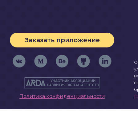
Заказать приложение
О
у
и
в
б
Политика конфиденциальности
П