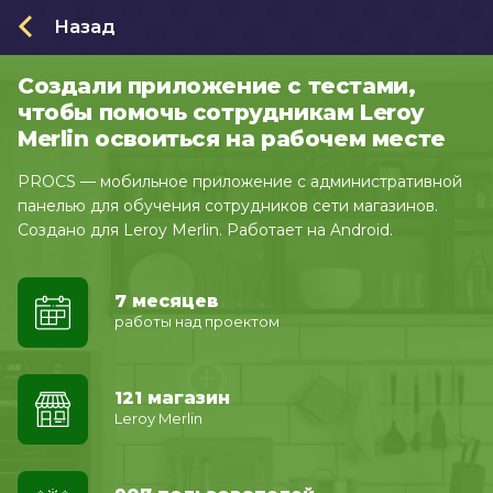
Назад
Создали приложение с тестами,
О нас
чтобы помочь сотрудникам Leroy
Заказать приложение
Merlin освоиться на рабочем месте
Проекты
PROCS — мобильное приложение с административной
панелью для обучения сотрудников сети магазинов.
Направления
Создано для Leroy Merlin. Работает на Android.
Кейсы
7 месяцев
Отзывы
работы над проектом
Политика конфиденциальности
Блог
121 магазин
Leroy Merlin