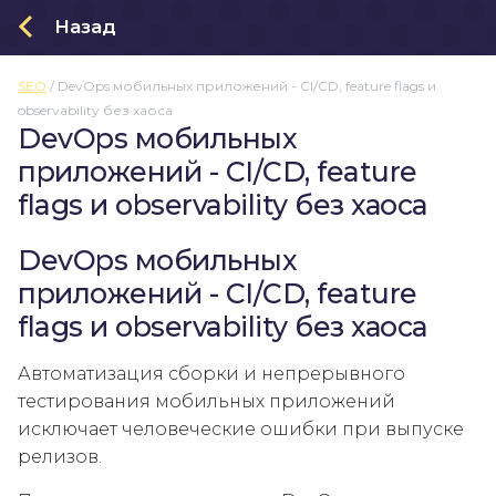
Назад
SEO
/
DevOps мобильных приложений - CI/CD, feature flags и
О нас
observability без хаоса
Заказать приложение
DevOps мобильных
приложений - CI/CD, feature
Проекты
flags и observability без хаоса
Блог
DevOps мобильных
приложений - CI/CD, feature
flags и observability без хаоса
Политика конфиденциальности
Автоматизация сборки и непрерывного
тестирования мобильных приложений
исключает человеческие ошибки при выпуске
релизов.